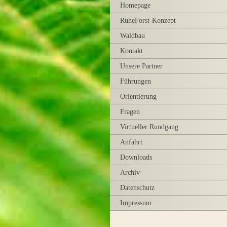
Homepage
RuheForst-Konzept
Waldbau
Kontakt
Unsere Partner
Führungen
Orientierung
Fragen
Virtueller Rundgang
Anfahrt
Downloads
Archiv
Datenschutz
Impressum