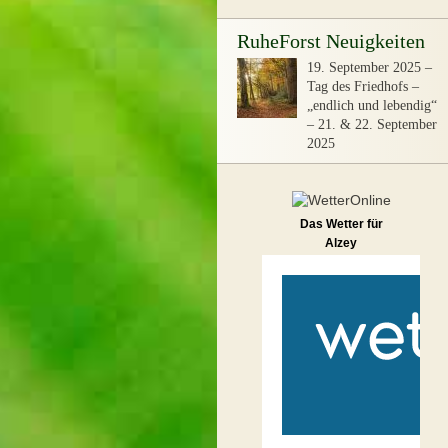
RuheForst Neuigkeiten
19. September 2025
–
Tag des Friedhofs –
„endlich und lebendig“
– 21. & 22. September
2025
Das Wetter für
Alzey